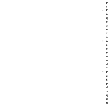
p
y
P
o
q
c
a
m
*
A
A
e
c
c
c
c
d
*
P
a
E
p
d
s
q
d
t