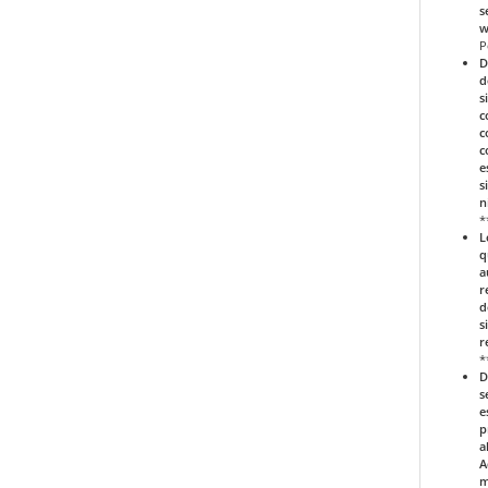
s
w
P
D
d
s
c
c
c
e
s
n
*
L
q
a
r
d
s
r
*
D
s
e
p
a
A
m