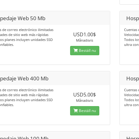
pedaje Web 50 Mb
Hosp
 de correo electrónico ilimitadas
Cuentas d
USD1.00$
ades de sitio web más rápidas
Velocida
os planes incluyen unidades SSD
Todos lo
Månadsvis
onfiables.
ultra con
Beställ nu
pedaje Web 400 Mb
Hosp
 de correo electrónico ilimitadas
Cuentas d
USD5.00$
ades de sitio web más rápidas
Velocida
os planes incluyen unidades SSD
Todos lo
Månadsvis
onfiables.
ultra con
Beställ nu
pedaje Web 100 Mb
Hosp