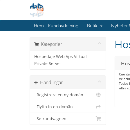
Hem - Kundavdelning
Butik
Nyheter
Hos
Kategorier
Hospedaje Web Vps Virtual
Hos
Private Server
Cuentas
Velocid
Handlingar
Todos l
ultra c
Registrera en ny domän
Flytta in en domän
Se kundvagnen