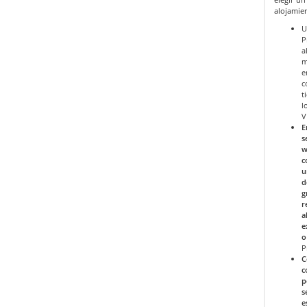
alojamie
U
P
a
m
e
c
t
l
V
E
s
w
c
u
d
g
r
a
e
o
P
C
c
p
s
e