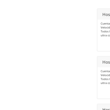
Hos
Cuentas
Velocid
Todos l
ultra c
Hos
Cuentas
Velocid
Todos l
ultra c
Hos