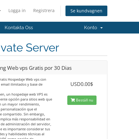
Logga in
Registrera
Se kundvagnen
Kontakta Oss
Konto
ivate Server
ng Web vps Gratis por 30 Dias
ratis Hospedaje Web vps con
USD0.00$
 email ilimitados y base de
en, un hospedaje web VPS es
lente opción para sitios web que
Beställ nu
n un mayor rendimiento,
 personalización que el
e compartido. Sin embargo,
implica más responsabilidad en
 de administración del servidor,
ue es importante considerar tus
es y habilidades técnicas al
n VPS como opción de