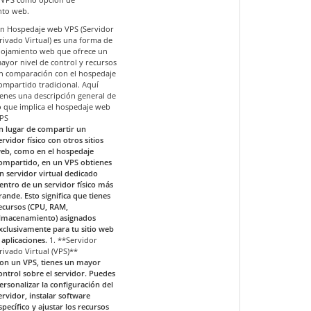
nto web.
n Hospedaje web VPS (Servidor
rivado Virtual) es una forma de
lojamiento web que ofrece un
ayor nivel de control y recursos
n comparación con el hospedaje
ompartido tradicional. Aquí
ienes una descripción general de
o que implica el hospedaje web
PS
n lugar de compartir un
ervidor físico con otros sitios
eb, como en el hospedaje
ompartido, en un VPS obtienes
n servidor virtual dedicado
entro de un servidor físico más
rande. Esto significa que tienes
ecursos (CPU, RAM,
lmacenamiento) asignados
xclusivamente para tu sitio web
 aplicaciones.
1. **Servidor
rivado Virtual (VPS)**
on un VPS, tienes un mayor
ontrol sobre el servidor. Puedes
ersonalizar la configuración del
ervidor, instalar software
specífico y ajustar los recursos