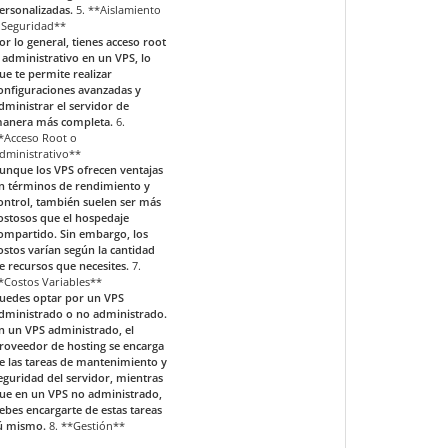
ersonalizadas.
5. **Aislamiento
 Seguridad**
or lo general, tienes acceso root
 administrativo en un VPS, lo
ue te permite realizar
onfiguraciones avanzadas y
dministrar el servidor de
anera más completa.
6.
*Acceso Root o
dministrativo**
unque los VPS ofrecen ventajas
n términos de rendimiento y
ontrol, también suelen ser más
ostosos que el hospedaje
ompartido. Sin embargo, los
ostos varían según la cantidad
e recursos que necesites.
7.
*Costos Variables**
uedes optar por un VPS
dministrado o no administrado.
n un VPS administrado, el
roveedor de hosting se encarga
e las tareas de mantenimiento y
eguridad del servidor, mientras
ue en un VPS no administrado,
ebes encargarte de estas tareas
ú mismo.
8. **Gestión**