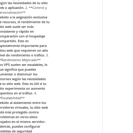
egún las necesidades de tu sitio
eb o aplicación.
2. **Control y
ersonalización**
ebido a la asignación exclusiva
e recursos, el rendimiento de tu
itio web suele ser más
onsistente y rápido en
omparación con el hospedaje
ompartido. Esto es
specialmente importante para
itios web que requieren un alto
ivel de rendimiento o tráfico.
3.
*Rendimiento Mejorado**
os VPS suelen ser escalables, lo
ue significa que puedes
umentar o disminuir los
ecursos según las necesidades
e tu sitio web. Esto es útil si tu
itio experimenta un aumento
epentino en el tráfico.
4.
*Escalabilidad**
ebido al aislamiento entre los
ervidores virtuales, tu sitio web
stá más protegido contra
roblemas en otros sitios
lojados en el mismo servidor.
demás, puedes configurar
edidas de seguridad