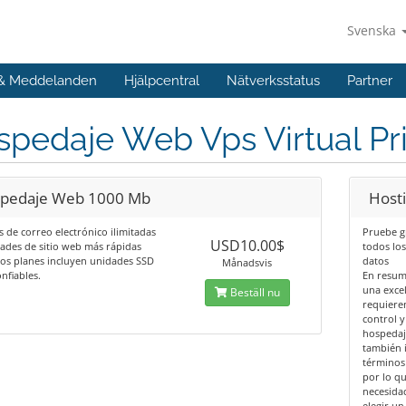
Svenska
 & Meddelanden
Hjälpcentral
Nätverksstatus
Partner
pedaje Web Vps Virtual Pr
pedaje Web 1000 Mb
Hosti
 de correo electrónico ilimitadas
Pruebe g
USD10.00$
ades de sitio web más rápidas
todos los
os planes incluyen unidades SSD
datos
Månadsvis
onfiables.
En resum
una exce
Beställ nu
requiere
control y
hospedaj
también 
términos
por lo q
necesidad
elegir u